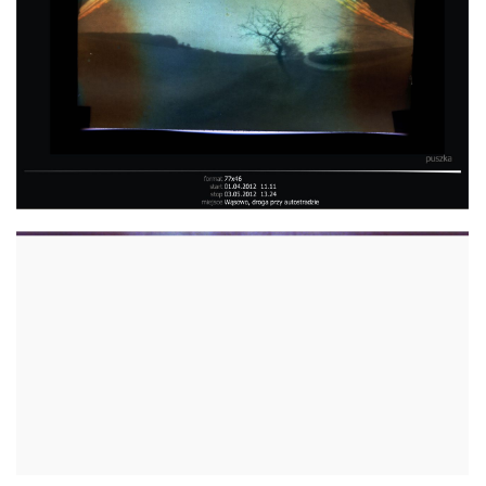
WĄSOWO
WĄSOWO AMBONA