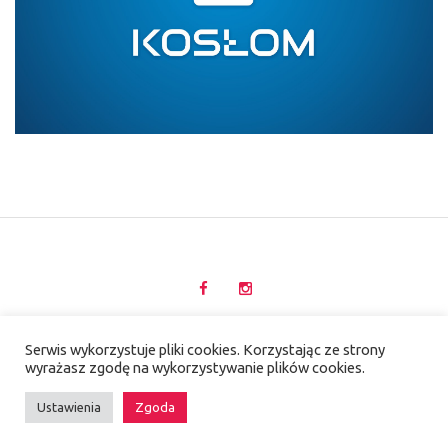
UNIKATE KRZYSZTOF ADAMCZAK 2020 © /
Serwis wykorzystuje pliki cookies. Korzystając ze strony
wyrażasz zgodę na wykorzystywanie plików cookies.
POLITYKA PRYWATNOŚCI
Ustawienia
Zgoda