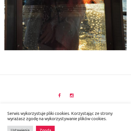
UNIKATE KRZYSZTOF ADAMCZAK 2020 © /
Serwis wykorzystuje pliki cookies. Korzystając ze strony
wyrażasz zgodę na wykorzystywanie plików cookies.
POLITYKA PRYWATNOŚCI
Ustawienia
Zgoda